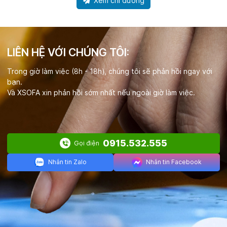
Xem chỉ đường
LIÊN HỆ VỚI CHÚNG TÔI:
Trong giờ làm việc (8h - 18h), chúng tôi sẽ phản hồi ngay với
bạn.
Và XSOFA xin phản hồi sớm nhất nếu ngoài giờ làm việc.
0915.532.555
Gọi điện
Nhắn tin Zalo
Nhắn tin Facebook