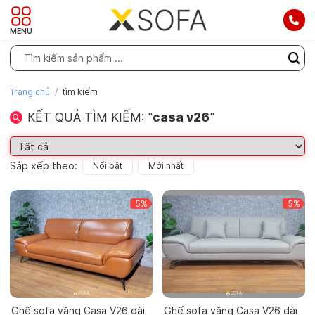
MENU
Trang chủ
tìm kiếm
KẾT QUẢ TÌM KIẾM: "
casa v26
"
Sắp xếp theo:
Nổi bật
Mới nhất
5%
5%
Ghế sofa văng Casa V26 dài
Ghế sofa văng Casa V26 dài