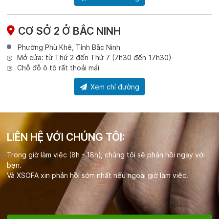
CƠ SỞ 2 Ở BẮC NINH
Phường Phù Khê, Tỉnh Bắc Ninh
Mở cửa: từ Thứ 2 đến Thứ 7 (7h30 đến 17h30)
Chỗ đỗ ô tô rất thoải mái
Xem chỉ đường
LIÊN HỆ VỚI CHÚNG TÔI:
Trong giờ làm việc (8h - 18h), chúng tôi sẽ phản hồi ngay với
bạn.
Và XSOFA xin phản hồi sớm nhất nếu ngoài giờ làm việc.