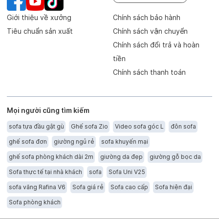
Giới thiệu về xưởng
Chính sách bảo hành
Tiêu chuẩn sản xuất
Chính sách vận chuyển
Chính sách đổi trả và hoàn
tiền
Chính sách thanh toán
Mọi người cũng tìm kiếm
sofa tựa đầu gật gù
Ghế sofa Zio
Video sofa góc L
đôn sofa
ghế sofa đơn
giường ngủ rẻ
sofa khuyến mại
ghế sofa phòng khách dài 2m
giường da đẹp
giường gỗ bọc da
Sofa thực tế tại nhà khách
sofa
Sofa Uni V25
sofa văng Rafina V6
Sofa giá rẻ
Sofa cao cấp
Sofa hiện đại
Sofa phòng khách