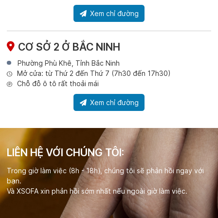
Xem chỉ đường
CƠ SỞ 2 Ở BẮC NINH
Phường Phù Khê, Tỉnh Bắc Ninh
Mở cửa: từ Thứ 2 đến Thứ 7 (7h30 đến 17h30)
Chỗ đỗ ô tô rất thoải mái
Xem chỉ đường
LIÊN HỆ VỚI CHÚNG TÔI:
Trong giờ làm việc (8h - 18h), chúng tôi sẽ phản hồi ngay với
bạn.
Và XSOFA xin phản hồi sớm nhất nếu ngoài giờ làm việc.