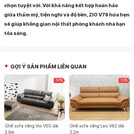
chọn tuyệt vời. Với khả năng kết hợp hoàn hảo
giữa thẩm mỹ, tiện nghi và độ bền, ZIO V79 hứa hẹn
sẽ giúp không gian nội thất phòng khách nhà bạn
tỏa sáng.
GỢI Ý SẢN PHẨM LIÊN QUAN
10%
13%
Ghế sofa văng Vio V03 dài
Ghế sofa văng Leo V82 dài
2,6m
2,2m