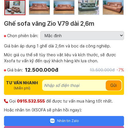
Ghế sofa văng Zio V79 dài 2,6m
Chọn phiên bản:
Giá bán áp dụng 1 ghế dài 2,6m và bọc da công nghiệp.
Mức giá cụ thể sẽ tùy theo vật liệu và kích thước, sẽ được
Xsofa tư vấn kỹ đến quý khách hàng khi lựa chọn.
12.500.000đ
Giá bán:
13.500.000đ
-7%
TƯ VẤN NHANH
Gửi
(Miễn phí)
Gọi
0915.532.555
để được tư vấn mua hàng tốt nhất.
Hoặc nhắn tin (XSOFA sẽ phản hồi ngay):
Nhắn tin Zalo