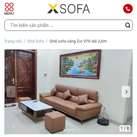
MENU
Trang chủ
Ghế Sofa
Ghế sofa văng Zio V79 dài 2,6m
1
/
8