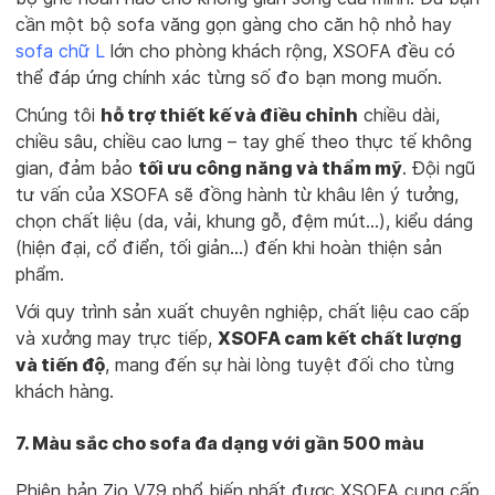
cần một bộ sofa văng gọn gàng cho căn hộ nhỏ hay
sofa chữ L
lớn cho phòng khách rộng, XSOFA đều có
thể đáp ứng chính xác từng số đo bạn mong muốn.
Chúng tôi
hỗ trợ thiết kế và điều chỉnh
chiều dài,
chiều sâu, chiều cao lưng – tay ghế theo thực tế không
gian, đảm bảo
tối ưu công năng và thẩm mỹ
. Đội ngũ
tư vấn của XSOFA sẽ đồng hành từ khâu lên ý tưởng,
chọn chất liệu (da, vải, khung gỗ, đệm mút...), kiểu dáng
(hiện đại, cổ điển, tối giản…) đến khi hoàn thiện sản
phẩm.
Với quy trình sản xuất chuyên nghiệp, chất liệu cao cấp
và xưởng may trực tiếp,
XSOFA cam kết chất lượng
và tiến độ
, mang đến sự hài lòng tuyệt đối cho từng
khách hàng.
7. Màu sắc cho sofa đa dạng với gần 500 màu
Phiên bản Zio V79 phổ biến nhất được XSOFA cung cấp