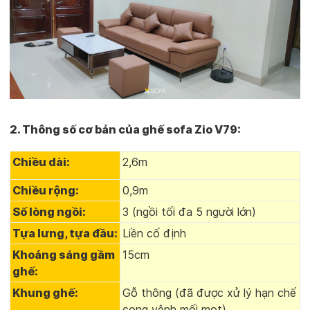
2. Thông số cơ bản của ghế sofa Zio V79:
Chiều dài:
2,6m
Chiều rộng:
0,9m
Số lòng ngồi:
3 (ngồi tối đa 5 người lớn)
Tựa lưng, tựa đầu:
Liền cố định
Khoảng sáng gầm
15cm
ghế:
Khung ghế:
Gỗ thông (đã được xử lý hạn chế
cong vênh mối mọt)