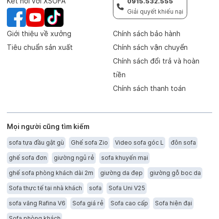
Kết nối với XSOFA
0915.532.555
Giải quyết khiếu nại
Giới thiệu về xưởng
Chính sách bảo hành
Tiêu chuẩn sản xuất
Chính sách vận chuyển
Chính sách đổi trả và hoàn
tiền
Chính sách thanh toán
Mọi người cũng tìm kiếm
sofa tựa đầu gật gù
Ghế sofa Zio
Video sofa góc L
đôn sofa
ghế sofa đơn
giường ngủ rẻ
sofa khuyến mại
ghế sofa phòng khách dài 2m
giường da đẹp
giường gỗ bọc da
Sofa thực tế tại nhà khách
sofa
Sofa Uni V25
sofa văng Rafina V6
Sofa giá rẻ
Sofa cao cấp
Sofa hiện đại
Sofa phòng khách